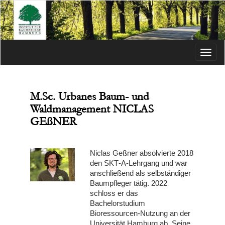
Menü
M.Sc. Urbanes Baum- und
Waldmanagement NICLAS
GEßNER
Niclas Geßner absolvierte 2018
den SKT‑A‑Lehrgang und war
anschließend als selbständiger
Baumpfleger tätig. 2022
schloss er das
Bachelorstudium
Bioressourcen‑Nutzung an der
Universität Hamburg ab. Seine