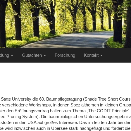
ildung
Gutachten
Forschung
Kontakt
 State University die 60. Baumpflegetagung (Shade Tree Short Course
ele verschiedene Workshops, in denen Spezialthemen in kleinen Gruppe
d hier den Eröffnungsvortrag halten zum Thema „The CODIT Principle
ee Pruning System). Die baumbiologischen Untersuchungsergebnisse
stoßen in den USA auf großes Interesse. Das im letzten Jahr bei d
ese wird inzwischen auch in Übersee stark nachgefragt und fördert di