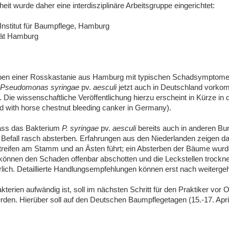
t wurde daher eine interdisziplinäre Arbeitsgruppe eingerichtet:
, Institut für Baumpflege, Hamburg
ität Hamburg
ben einer Rosskastanie aus Hamburg mit typischen Schadsymptomen
Pseudomonas syringae
pv.
aesculi
jetzt auch in Deutschland vorkom
Die wissenschaftliche Veröffentlichung hierzu erscheint in Kürze in d
d with horse chestnut bleeding canker in Germany).
ass das Bakterium
P. syringae
pv.
aesculi
bereits auch in anderen Bu
 Befall rasch absterben. Erfahrungen aus den Niederlanden zeigen d
eifen am Stamm und an Ästen führt; ein Absterben der Bäume wurde j
 können den Schaden offenbar abschotten und die Leckstellen trockne
derlich. Detaillierte Handlungsempfehlungen können erst nach weite
rien aufwändig ist, soll im nächsten Schritt für den Praktiker vor O
erden. Hierüber soll auf den Deutschen Baumpflegetagen (15.-17. Apr