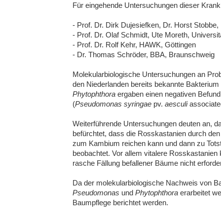
Für eingehende Untersuchungen dieser Krankhei
- Prof. Dr. Dirk Dujesiefken, Dr. Horst Stobbe
- Prof. Dr. Olaf Schmidt, Ute Moreth, Univers
- Prof. Dr. Rolf Kehr, HAWK, Göttingen
- Dr. Thomas Schröder, BBA, Braunschweig
Molekularbiologische Untersuchungen an Pro
den Niederlanden bereits bekannte Bakterium
Phytophthora
ergaben einen negativen Befund. 
(
Pseudomonas syringae
pv.
aesculi
associate
Weiterführende Untersuchungen deuten an, d
befürchtet, dass die Rosskastanien durch den
zum Kambium reichen kann und dann zu Totstr
beobachtet. Vor allem vitalere Rosskastanien
rasche Fällung befallener Bäume nicht erfor
Da der molekularbiologische Nachweis von Bakte
Pseudomonas
und
Phytophthora
erarbeitet w
Baumpflege berichtet werden.