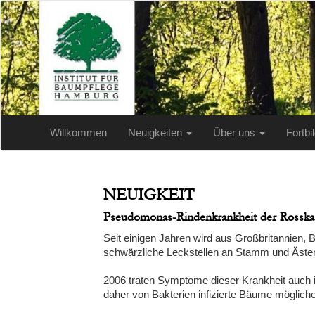
Willkommen
Neuigkeiten
Über uns
Fortb
NEUIGKEIT
Pseudomonas-Rindenkrankheit der Rosskas
Seit einigen Jahren wird aus Großbritannien,
schwärzliche Leckstellen an Stamm und Ästen,
2006 traten Symptome dieser Krankheit auch i
daher von Bakterien infizierte Bäume möglic